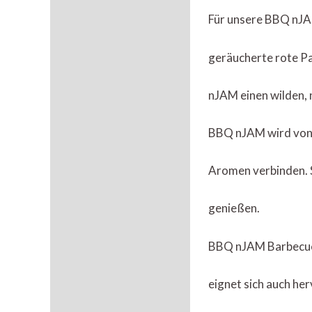
Für unsere BBQ nJA
geräucherte rote P
nJAM einen wilden, 
BBQ nJAM wird von w
Aromen verbinden. So
genießen.
BBQ nJAM Barbecue-S
eignet sich auch he