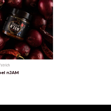
fstrich
bel nJAM