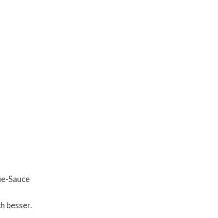
ue-Sauce
h besser.