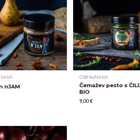
fstrich
Chili Aufstrich
Čemažev pesto s ČIL
en nJAM
BIO
9,00
€