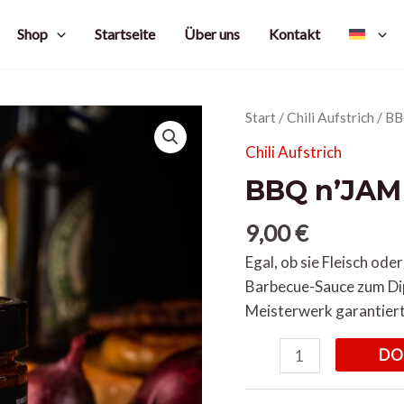
Shop
Startseite
Über uns
Kontakt
BBQ
Start
/
Chili Aufstrich
/ BB
n'JAM
Chili Aufstrich
Menge
BBQ n’JAM
9,00
€
Egal, ob sie Fleisch od
Barbecue-Sauce zum Dip
Meisterwerk garantiert
DO