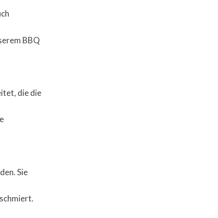
uch
unserem BBQ
tet, die die
ie
den. Sie
 schmiert.