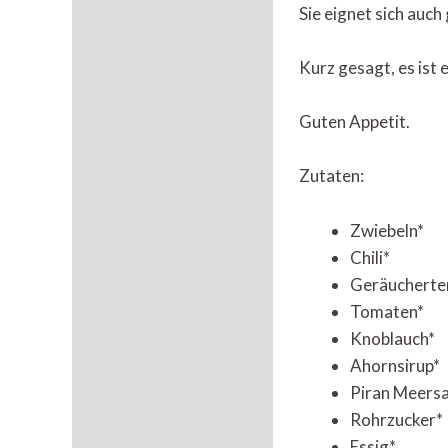
Sie eignet sich auch
Kurz gesagt, es ist e
Guten Appetit.
Zutaten:
Zwiebeln*
Chili*
Geräucherter
Tomaten*
Knoblauch*
Ahornsirup*
Piran Meersa
Rohrzucker*
Essig*