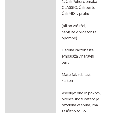
1: Čili Pohorc omaka
CLASSIC, Čili pesto,
Čili MIX v prahu
(ali po vaši želji,
napišite v prostor za
opombe)
Darilna kartonasta
embalaža v naravni
barvi
Material: rebrast
karton
Vsebuje: dno in pokrov,
okence skozi katero je
razvidna vsebina, ima
zaščitno folijo