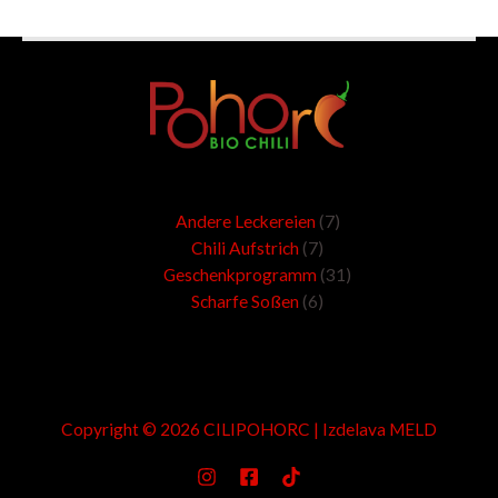
7
6
7
31
Andere Leckereien
7
Produkte
Produkte
Produkte
Produkte
Chili Aufstrich
7
Geschenkprogramm
31
Scharfe Soßen
6
Copyright © 2026 CILIPOHORC | Izdelava
MELD