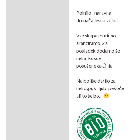
Polnilo: naravna
domača lesna volna
Vse skupaj butično
aranžiramo. Za
posladek dodamo še
nekaj kosov
posušenega čilija
Najboljše darilo za
nekoga, ki ljubi pekoče
ali to še bo…