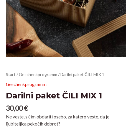
Darilni
Start
/
Geschenkprogramm
/ Darilni paket ČILI MIX 1
paket
Geschenkprogramm
ČILI
Darilni paket ČILI MIX 1
MIX
1
30,00
€
Menge
Ne veste, s čim obdariti osebo, za katero veste, da je
ljubiteljica pekočih dobrot?