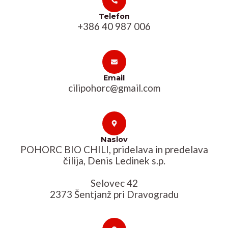
Telefon
+386 40 987 006
Email
cilipohorc@gmail.com
Naslov
POHORC BIO CHILI, pridelava in predelava
čilija, Denis Ledinek s.p.
Selovec 42
2373 Šentjanž pri Dravogradu