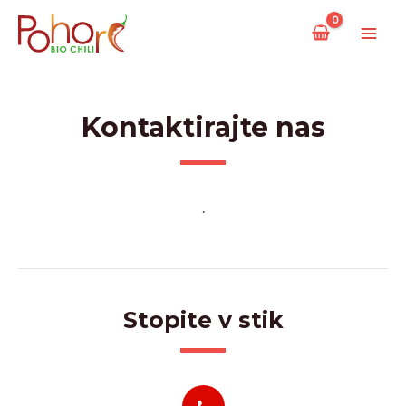
Skip
MAI
to
ME
content
Kontaktirajte nas
.
Stopite v stik