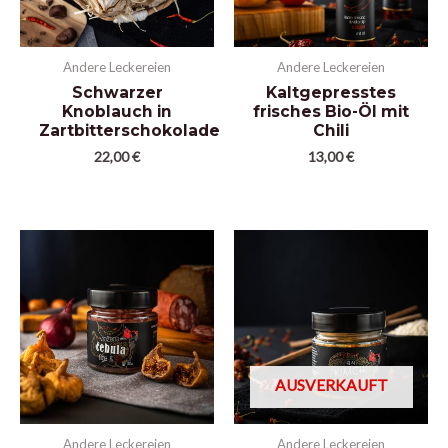
Andere Leckereien
Andere Leckereien
Schwarzer
Kaltgepresstes
Knoblauch in
frisches Bio-Öl mit
Zartbitterschokolade
Chili
22,00
€
13,00
€
AUSVERKAUFT
Andere Leckereien
Andere Leckereien