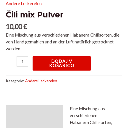
mix
Andere Leckereien
Pulver
Čili mix Pulver
Menge
10,00
€
Eine Mischung aus verschiedenen Habanera Chilisorten, die
von Hand gemahlen und an der Luft natürlich getrocknet
werden
DODAJ V
KOŠARICO
Kategorie:
Andere Leckereien
Eine Mischung aus
Beschreibung
verschiedenen
Habanera Chilisorten,
Rezensionen (0)