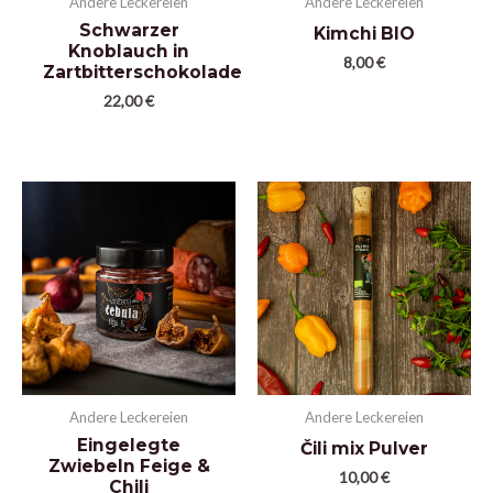
Andere Leckereien
Andere Leckereien
Schwarzer
Kimchi BIO
Knoblauch in
8,00
€
Zartbitterschokolade
22,00
€
Andere Leckereien
Andere Leckereien
Eingelegte
Čili mix Pulver
Zwiebeln Feige &
10,00
€
Chili