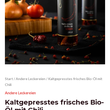
Kaltgepresstes
Start
/
Andere Leckereien
/ Kaltgepresstes frisches Bio-Öl mit
frisches
Chili
Bio-
Andere Leckereien
Öl
Kaltgepresstes frisches Bio-
mit
Chili