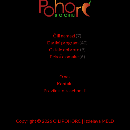
7
6
9
40
Čili namazi
7
izdelkov
izdelkov
izdelkov
izdelkov
Darilni program
40
Ostale dobrote
9
Pekoče omake
6
O nas
Kontakt
Pravilnik o zasebnosti
Copyright © 2026 CILIPOHORC | Izdelava
MELD