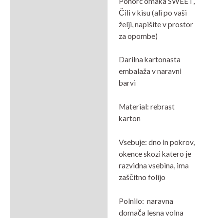
Pohorc omaka SWEET,
Čili v kisu (ali po vaši
želji, napišite v prostor
za opombe)
Darilna kartonasta
embalaža v naravni
barvi
Material: rebrast
karton
Vsebuje: dno in pokrov,
okence skozi katero je
razvidna vsebina, ima
zaščitno folijo
Polnilo: naravna
domača lesna volna