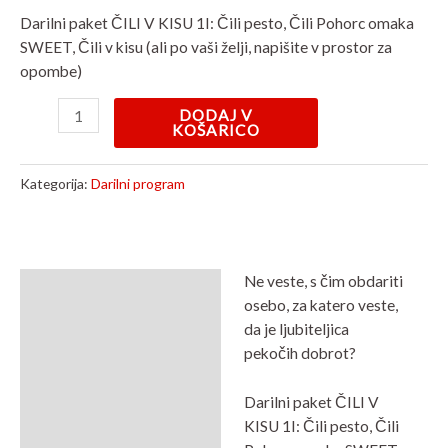
Darilni paket ČILI V KISU 1I: Čili pesto, Čili Pohorc omaka
SWEET, Čili v kisu (ali po vaši želji, napišite v prostor za
opombe)
DODAJ V
KOŠARICO
Kategorija:
Darilni program
Ne veste, s čim obdariti
Opis
osebo, za katero veste,
da je ljubiteljica
Mnenja (0)
pekočih dobrot?
Darilni paket ČILI V
KISU 1I: Čili pesto, Čili