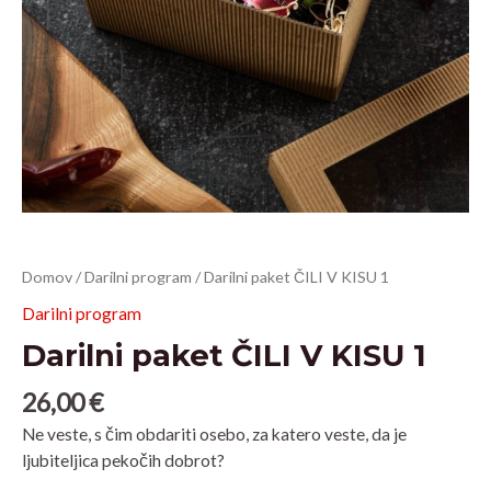
Darilni
Domov
/
Darilni program
/ Darilni paket ČILI V KISU 1
paket
Darilni program
ČILI
Darilni paket ČILI V KISU 1
V
KISU
26,00
€
1
količina
Ne veste, s čim obdariti osebo, za katero veste, da je
ljubiteljica pekočih dobrot?