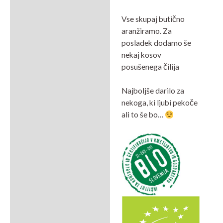
Vse skupaj butično
aranžiramo. Za
posladek dodamo še
nekaj kosov
posušenega čilija
Najboljše darilo za
nekoga, ki ljubi pekoče
ali to še bo…