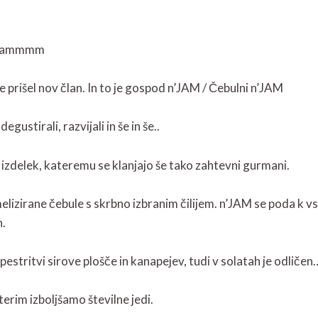
’jammmm
e prišel nov član. In to je gospod n’JAM / Čebulni n’JAM
egustirali, razvijali in še in še..
izdelek, kateremu se klanjajo še tako zahtevni gurmani.
izirane čebule s skrbno izbranim čilijem. n’JAM se poda k vs
h.
pestritvi sirove plošče in kanapejev, tudi v solatah je odličen
erim izboljšamo številne jedi.