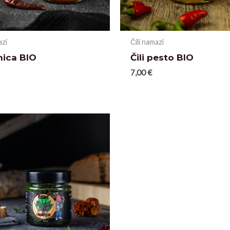
azi
Čili namazi
nica BIO
Čili pesto BIO
7,00
€