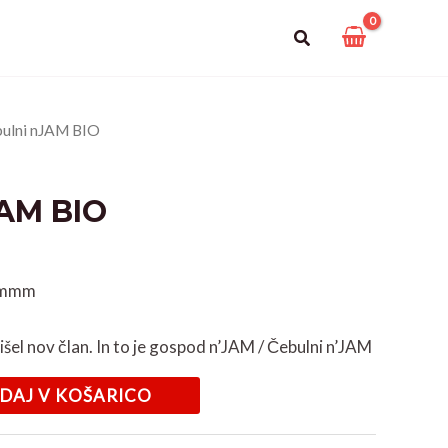
Search
bulni nJAM BIO
JAM BIO
mmmm
rišel nov član. In to je gospod n’JAM / Čebulni n’JAM
DAJ V KOŠARICO