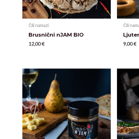
Čili namazi
Čili nam
Brusnični nJAM BIO
Ljute
12,00
€
9,00
€