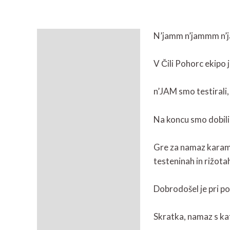
N’jamm n’jammm n
Opis
Mnenja (0)
V Čili Pohorc ekipo j
n’JAM smo testirali, d
Na koncu smo dobili 
Gre za namaz karamel
testeninah in rižota
Dobrodošel je pri po
Skratka, namaz s kat