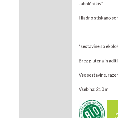
Jabolčni kis*
Hladno stiskano son
*sestavine so ekolo
Brez glutena in adit
Vse sestavine, razen 
Vsebina: 210 ml