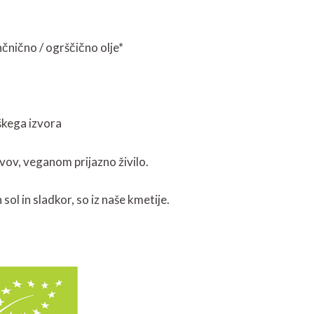
čnično / ogrščično olje*
škega izvora
ivov, veganom prijazno živilo.
sol in sladkor, so iz naše kmetije.