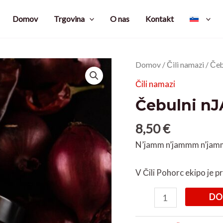
Domov
Trgovina
O nas
Kontakt
Čebulni
Domov
/
Čili namazi
/ Če
nJAM
Čili namazi
BIO
Čebulni n
količina
8,50
€
N’jamm n’jammm n’ja
V Čili Pohorc ekipo je p
DO