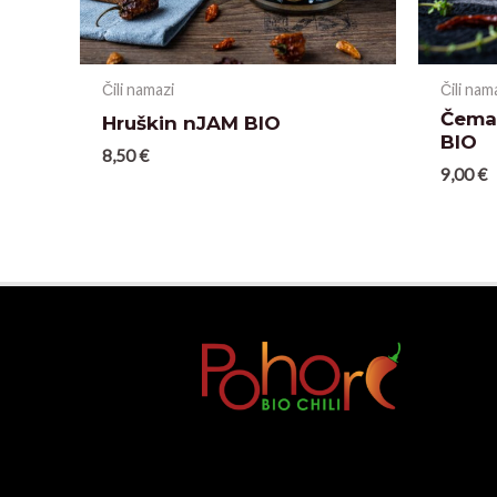
Čili namazi
Čili nam
Čemaž
Hruškin nJAM BIO
BIO
8,50
€
9,00
€