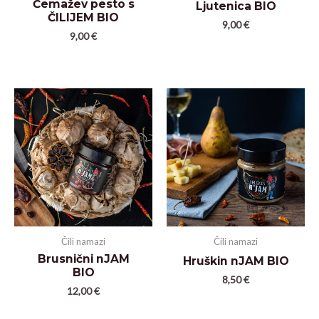
Čemažev pesto s
Ljutenica BIO
ČILIJEM BIO
9,00
€
9,00
€
Čili namazi
Čili namazi
Brusnični nJAM
Hruškin nJAM BIO
BIO
8,50
€
12,00
€