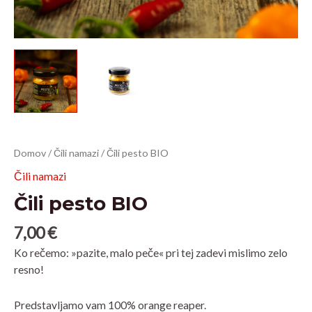
Čili
Domov
/
Čili namazi
/ Čili pesto BIO
pesto
Čili namazi
BIO
Čili pesto BIO
količina
7,00
€
Ko rečemo: »pazite, malo peče« pri tej zadevi mislimo zelo
resno!
Predstavljamo vam 100% orange reaper.