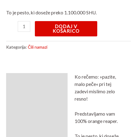
To je pesto, ki doseže preko 1.100.000 SHU.
DODAJ V
KOŠARICO
Kategorija:
Čili namazi
Ko rečemo: »pazite,
Opis
malo peče« pri tej
zadevi mislimo zelo
Mnenja (0)
resno!
Predstavljamo vam
100% orange reaper.
To je pesto, ki doseže