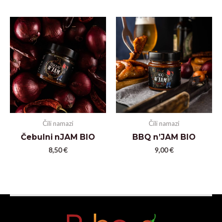
Čili namazi
Čili namazi
Čebulni nJAM BIO
BBQ n’JAM BIO
8,50
€
9,00
€