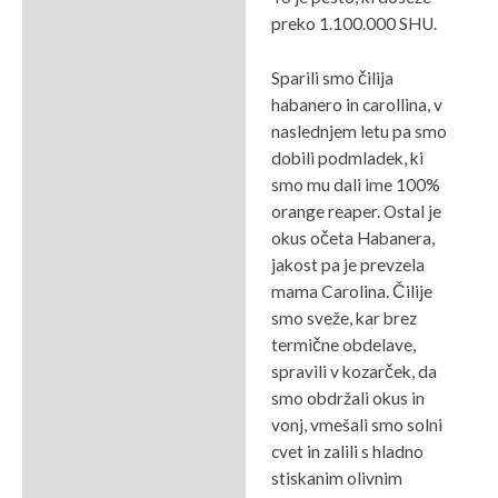
preko 1.100.000 SHU.
Sparili smo čilija
habanero in carollina, v
naslednjem letu pa smo
dobili podmladek, ki
smo mu dali ime 100%
orange reaper. Ostal je
okus očeta Habanera,
jakost pa je prevzela
mama Carolina. Čilije
smo sveže, kar brez
termične obdelave,
spravili v kozarček, da
smo obdržali okus in
vonj, vmešali smo solni
cvet in zalili s hladno
stiskanim olivnim