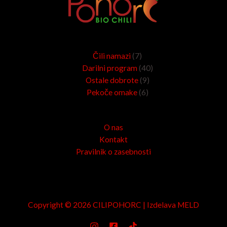
7
6
9
40
Čili namazi
7
izdelkov
izdelkov
izdelkov
izdelkov
Darilni program
40
Ostale dobrote
9
Pekoče omake
6
O nas
Kontakt
Pravilnik o zasebnosti
Copyright © 2026 CILIPOHORC | Izdelava
MELD