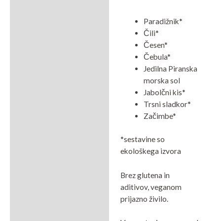
Paradižnik*
Čili*
Česen*
Čebula*
Jedilna Piranska
morska sol
Jabolčni kis*
Trsni sladkor*
Začimbe*
*sestavine so
ekološkega izvora
Brez glutena in
aditivov, veganom
prijazno živilo.