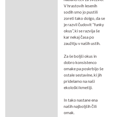
V hrastovih lesenih
sodih smo jo pustili
zoreti tako dolgo, da se
je razvil čudovit “funky
okus”, ki se razvija še
kar nekaj časa po
zaužitju v naših ustih.
Za še boljši okus in
dobro konsistenco
omake pa poskrbijo še
ostale sestavine, ki jih
pridelamo na naši
ekološki kmetiji.
In tako nastane ena
naših najboljših čili
omak.