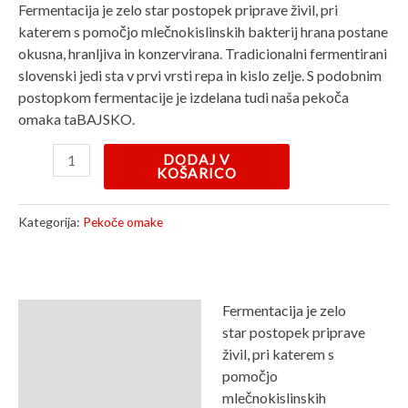
Fermentacija je zelo star postopek priprave živil, pri
katerem s pomočjo mlečnokislinskih bakterij hrana postane
okusna, hranljiva in konzervirana. Tradicionalni fermentirani
slovenski jedi sta v prvi vrsti repa in kislo zelje. S podobnim
postopkom fermentacije je izdelana tudi naša pekoča
omaka taBAJSKO.
DODAJ V
KOŠARICO
Kategorija:
Pekoče omake
Fermentacija je zelo
Opis
star postopek priprave
živil, pri katerem s
Mnenja (0)
pomočjo
mlečnokislinskih