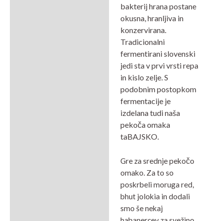
bakterij hrana postane
okusna, hranljiva in
konzervirana.
Tradicionalni
fermentirani slovenski
jedi sta v prvi vrsti repa
in kislo zelje. S
podobnim postopkom
fermentacije je
izdelana tudi naša
pekoča omaka
taBAJSKO.
Gre za srednje pekočo
omako. Za to so
poskrbeli moruga red,
bhut jolokia in dodali
smo še nekaj
habanercev za svežino.