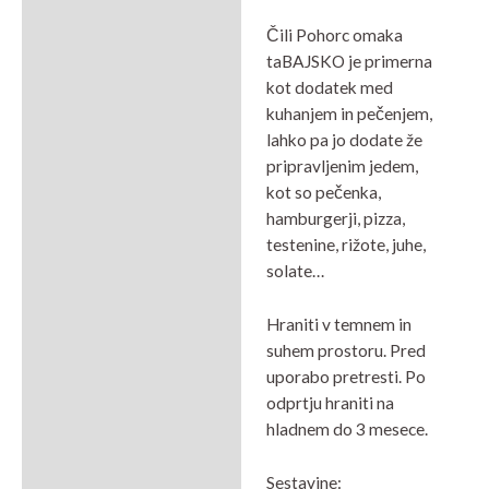
Čili Pohorc omaka
taBAJSKO je primerna
kot dodatek med
kuhanjem in pečenjem,
lahko pa jo dodate že
pripravljenim jedem,
kot so pečenka,
hamburgerji, pizza,
testenine, rižote, juhe,
solate…
Hraniti v temnem in
suhem prostoru. Pred
uporabo pretresti. Po
odprtju hraniti na
hladnem do 3 mesece.
Sestavine: