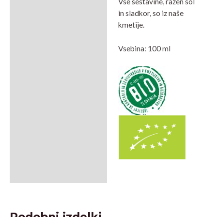
Vse sestavine, razen sol
in sladkor, so iz naše
kmetije.
Vsebina: 100 ml
Podobni izdelki