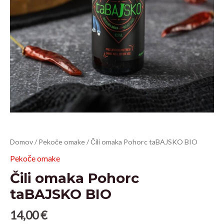
Čili
Domov
/
Pekoče omake
/ Čili omaka Pohorc taBAJSKO BIO
omaka
Pekoče omake
Pohorc
Čili omaka Pohorc
taBAJSKO
BIO
taBAJSKO BIO
količina
14,00
€