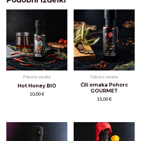
Pekoče omake
Pekoče omake
Čili omaka Pohorc
Hot Honey BIO
GOURMET
10,00
€
15,00
€